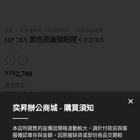
首頁
/
印表機耗材
/
原廠碳粉匣
/
HP原廠碳粉匣
HP 78A 黑色原廠碳粉匣 CE278A
NT$
2,700
適用機型：
HP LaserJet Pro M1536dnf MFP
HP LaserJet Pro P1560 Series
奕昇辦公商城 - 購買須知
HP LaserJet Pro P1566
HP LaserJet Pro P1606dn
本店所銷售的設備因價格波動較大，請於付款前與客
分類:
HP原廠碳粉匣
服確認庫存與金額，因原廠缺貨或部份商品交期較