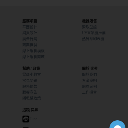
服務項目
機器販售
平面設計
索取型錄
網頁設計
UV直噴機推薦
廣告行銷
熱昇華印表機
商業攝製
線上編輯模板
線上編輯商城
幫助 / 政策
關於 奕昇
電商小教室
關於我們
常見問題
方案說明
服務條款
網頁案例
版權宣告
工作機會
隱私權政策
追蹤 奕昇
Line