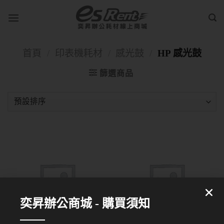
首頁
/
印表機耗材
/
感光鼓
/
HP 感光鼓
篩選商品
奕昇辦公商城 - 購買須知