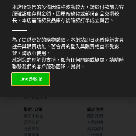
本店所銷售的設備因價格波動較大，請於付款前與客
HP 感光鼓
HP 感光鼓
服確認庫存與金額，因原廠缺貨或部份商品交期較
CE314A
CF219A
長，本店需確認貨品庫存後確認訂單成立與否。
NT$
450
NT$
1,200
為了提供更好的購物體驗，本網站即日起暫停新會員
註冊與購買功能。舊會員的登入與購買權益不受影
響，請放心使用。
服務項目
機器販售
感謝您的理解與支持，如有任何問題或疑慮，請隨時
平面設計
索取型錄
聯繫我們的客戶服務團隊，謝謝。
網頁設計
UV直噴機推薦
廣告行銷
熱昇華印表機
Line@客服
商業攝製
線上編輯模板
線上編輯商城
幫助 / 政策
關於 奕昇
電商小教室
關於我們
常見問題
方案說明
服務條款
網頁案例
版權宣告
工作機會