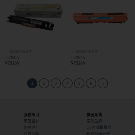
HP 相容黑色碳粉匣
HP 相容黑色碳粉匣
CE350A
CE351A
NT$
280
NT$
280
1
2
3
4
5
6
服務項目
機器販售
平面設計
索取型錄
網頁設計
UV直噴機推薦
廣告行銷
熱昇華印表機