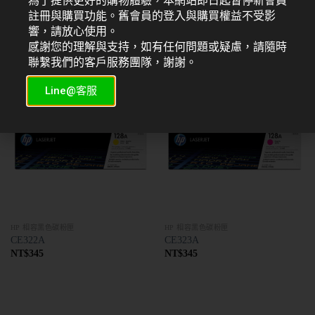
為了提供更好的購物體驗，本網站即日起暫停新會員
註冊與購買功能。舊會員的登入與購買權益不受影
HP 相容黑色碳粉匣
HP 相容黑色碳粉匣
響，請放心使用。
CE320A
CE321A
NT$
345
NT$
345
感謝您的理解與支持，如有任何問題或疑慮，請隨時
聯繫我們的客戶服務團隊，謝謝。
Line@客服
HP 相容黑色碳粉匣
HP 相容黑色碳粉匣
CE322A
CE323A
NT$
345
NT$
345