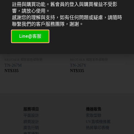
註冊與購買功能。舊會員的登入與購買權益不受影
響，請放心使用。
感謝您的理解與支持，如有任何問題或疑慮，請隨時
聯繫我們的客戶服務團隊，謝謝。
Line@客服
BROTHER 相容彩色碳粉匣
BROTHER 相容彩色碳粉匣
TN-267M
TN-267Y
NT$
335
NT$
335
服務項目
機器販售
平面設計
索取型錄
網頁設計
UV直噴機推薦
廣告行銷
熱昇華印表機
商業攝製