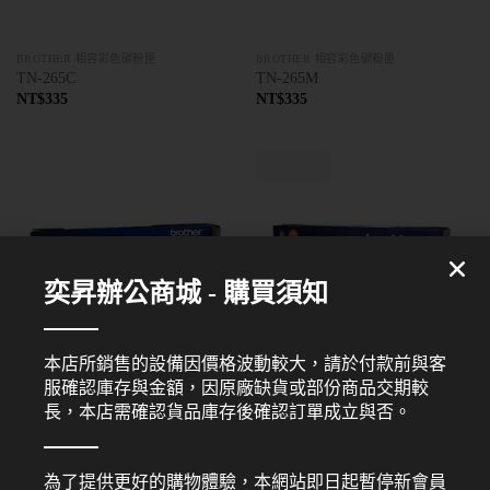
BROTHER 相容彩色碳粉匣
BROTHER 相容彩色碳粉匣
TN-265C
TN-265M
NT$
335
NT$
335
奕昇辦公商城 - 購買須知
本店所銷售的設備因價格波動較大，請於付款前與客
服確認庫存與金額，因原廠缺貨或部份商品交期較
BROTHER 相容彩色碳粉匣
BROTHER 相容彩色碳粉匣
TN-265Y
TN-267C
長，本店需確認貨品庫存後確認訂單成立與否。
NT$
335
NT$
335
為了提供更好的購物體驗，本網站即日起暫停新會員