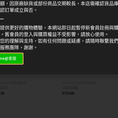
858
NT$
858
額，因原廠缺貨或部份商品交期較長，本店需確認貨品
認訂單成立與否。
提供更好的購物體驗，本網站即日起暫停新會員註冊與
。舊會員的登入與購買權益不受影響，請放心使用。
您的理解與支持，如有任何問題或疑慮，請隨時聯繫我
服務團隊，謝謝。
ine@客服
I XEROX 相容碳粉匣
FUJI XEROX 相容碳粉匣
2137
CT202264
230
NT$
260