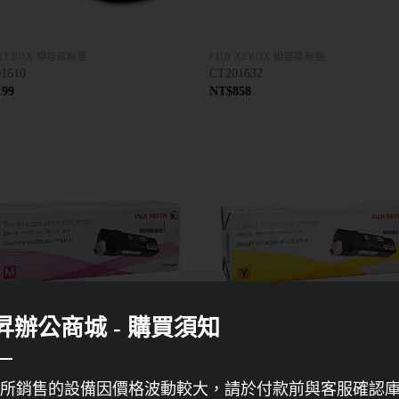
I XEROX 相容碳粉匣
FUJI XEROX 相容碳粉匣
1610
CT201632
199
NT$
858
昇辦公商城 - 購買須知
I XEROX 相容碳粉匣
FUJI XEROX 相容碳粉匣
1634
CT201635
所銷售的設備因價格波動較大，請於付款前與客服確認