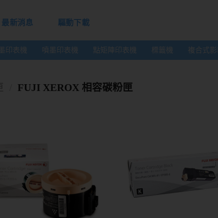
最新消息
驅動下載
墨印表機
噴墨印表機
點矩陣印表機
標籤機
複合式影
匣
/
FUJI XEROX 相容碳粉匣