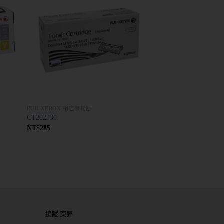
FUJI XEROX 相容碳粉匣
CT202330
NT$
285
追蹤 奕昇