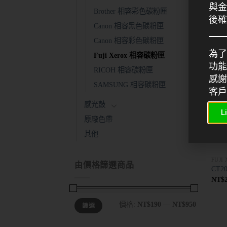
NT$
與金
Brother 相容彩色碳粉匣
後確
Canon 相容黑色碳粉匣
Canon 相容彩色碳粉匣
為了
Fuji Xerox 相容碳粉匣
功能
RICOH 相容碳粉匣
感謝
SAMSUNG 相容碳粉匣
客戶
感光鼓
L
原廠色帶
其他
FUJ
由價格篩選商品
CT20
NT$
價格:
NT$190
—
NT$950
篩選