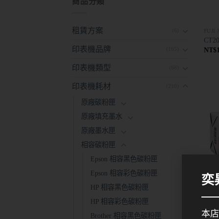
商品分類
租賃方案
(6)
FUJ
CT20
印表機品牌
NT$
(165)
印表機類型
(68)
印表機耗材
(210)
原廠碳粉匣
原廠填充墨水
原廠墨水匣
相容碳粉匣
Epson 相容黑色碳粉匣
Epson 相容彩色碳粉匣
奕
HP 相容黑色碳粉匣
HP 相容彩色碳粉匣
FUJ
CT20
本店
Brother 相容黑色碳粉匣