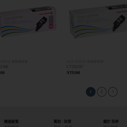
I XEROX 相容碳粉匣
FUJI XEROX 相容碳粉匣
2266
CT202267
260
NT$
260
1
2
機器販售
幫助 / 政策
關於 奕昇