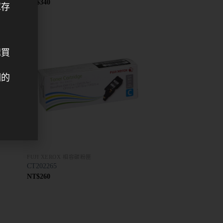
NT$
340
庫存
購買
們的
FUJI XEROX 相容碳粉匣
CT202265
NT$
260