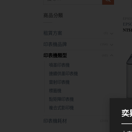
商品分類
EPSO
EPS
NT$
租賃方案
(6)
印表機品牌
(164)
印表機類型
(68)
噴墨印表機
連續供墨印表機
雷射印表機
標籤機
點矩陣印表機
複合式影印機
奕
印表機耗材
(210)
EPSO
EPS