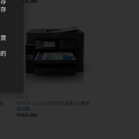
庫存
NT$
31,900
庫存
購買
們的
EPSON
EPSON L15160 四色防水高速A3+連供
機
複合機
NT$
25,800