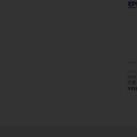
EPSO
EPS
供墨
NT$