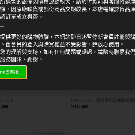
所銷售的設備因價格波動較大，請於付款前與客服確認
32,300
NT$
28,500
額，因原廠缺貨或部份商品交期較長，本店需確認貨品
認訂單成立與否。
提供更好的購物體驗，本網站即日起暫停新會員註冊與
。舊會員的登入與購買權益不受影響，請放心使用。
您的理解與支持，如有任何問題或疑慮，請隨時聯繫我
服務團隊，謝謝。
ine@客服
N
EPSON
n L1110
EPSON L120 超值單功能連續供墨
3,800
NT$
2,800