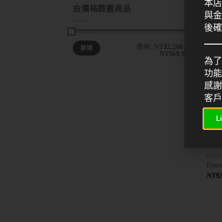
本店
NT$
由價格篩選商品
與金
後確
價格:
NT$2,200
—
篩選
NT$69,900
為了
功能
感謝
客戶
L
EPSO
Epso
NT$