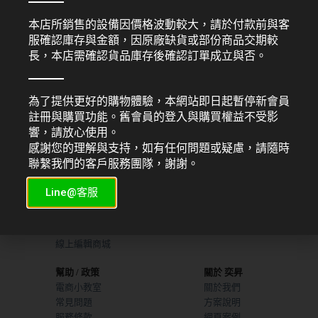
本店所銷售的設備因價格波動較大，請於付款前與客
服確認庫存與金額，因原廠缺貨或部份商品交期較
FUJI XEROX 感光鼓
FUJI XEROX 感光鼓
CT351005
CT351055
長，本店需確認貨品庫存後確認訂單成立與否。
NT$
300
NT$
345
為了提供更好的購物體驗，本網站即日起暫停新會員
註冊與購買功能。舊會員的登入與購買權益不受影
響，請放心使用。
感謝您的理解與支持，如有任何問題或疑慮，請隨時
服務項目
機器販售
聯繫我們的客戶服務團隊，謝謝。
平面設計
索取型錄
網頁設計
UV直噴機推薦
Line@客服
廣告行銷
熱昇華印表機
商業攝製
線上編輯模板
線上編輯商城
幫助 / 政策
關於 奕昇
電商小教室
關於我們
常見問題
方案說明
服務條款
網頁案例