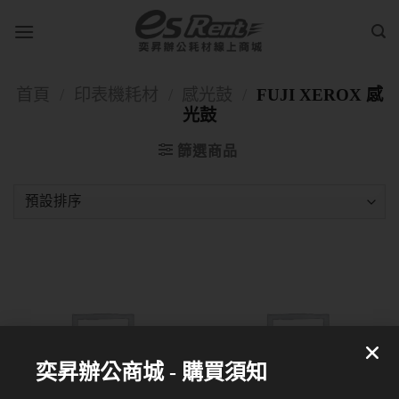
首頁
/
印表機耗材
/
感光鼓
/
FUJI XEROX 感
光鼓
篩選商品
奕昇辦公商城 - 購買須知