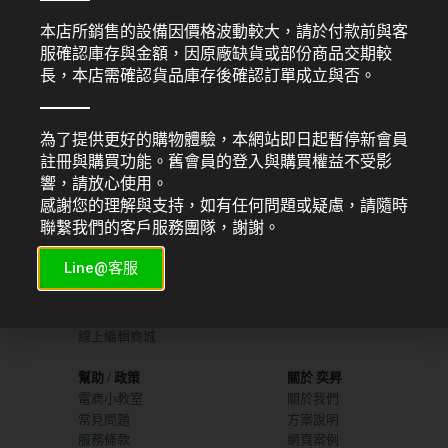
本店所銷售的設備因價格波動較大，請於付款前與客
FUJI XEROX
FUJI XEROX
Fuji Xerox DocuCentre SC2020
FujiXerox DocuCentre S2520 A3
服確認庫存與金額，因原廠缺貨或部份商品交期較
A3多功能彩色複合機
黑白桌上型數位多功能複合機
長，本店需確認貨品庫存後確認訂單成立與否。
NT$
69,900
NT$
47,800
為了提供更好的購物體驗，本網站即日起暫停新會員
註冊與購買功能。舊會員的登入與購買權益不受影
響，請放心使用。
感謝您的理解與支持，如有任何問題或疑慮，請隨時
服務項目
機器販售
聯繫我們的客戶服務團隊，謝謝。
平面設計
索取型錄
網頁設計
UV直噴機推薦
Line@客服
廣告行銷
熱昇華印表機
商業攝製
線上編輯模板
線上編輯商城
幫助 / 政策
關於 奕昇
電商小教室
關於我們
常見問題
方案說明
服務條款
網頁案例