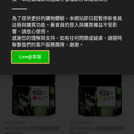
為了提供更好的購物體驗，本網站即日起暫停新會員
註冊與購買功能。舊會員的登入與購買權益不受影
HP 原廠墨水匣
HP 原廠墨水匣
響，請放心使用。
HP CN053AA 黑色原廠墨水匣
HP CN054AA 藍色原廠墨水匣
感謝您的理解與支持，如有任何問題或疑慮，請隨時
NO.932XL
NO.933XL
聯繫我們的客戶服務團隊，謝謝。
NT$
1,350
NT$
750
Line@客服
HP 原廠墨水匣
HP 原廠墨水匣
HP CN055AA 紅色原廠墨水匣
HP CN056AA 黃色原廠墨水匣
NO.933XL
NO.933XL