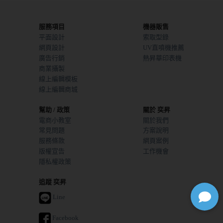
服務項目
機器販售
平面設計
索取型錄
網頁設計
UV直噴機推薦
廣告行銷
熱昇華印表機
商業攝製
線上編輯模板
線上編輯商城
幫助 / 政策
關於 奕昇
電商小教室
關於我們
常見問題
方案說明
服務條款
網頁案例
版權宣告
工作機會
隱私權政策
追蹤 奕昇
Line
Facebook