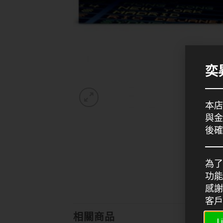
奕
本店
與金
後確
為了
功能
感謝
客戶
相關商品
L