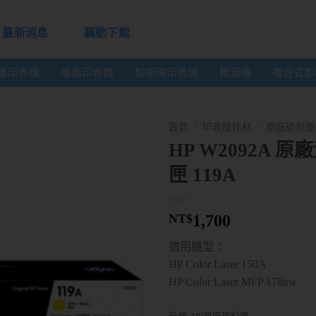
最新消息
驅動下載
墨印表機
噴墨印表機
點矩陣印表機
標籤機
複合式影
首頁
/
印表機耗材
/
原廠碳粉匣
HP W2092A 
匣 119A
NT$
1,700
適用機型：
HP Color Laser 150A
HP Color Laser MFP 178nw