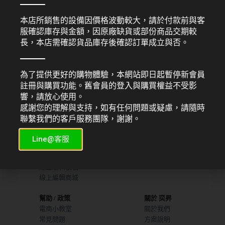
雷射印表機
雷射印表機
本店所銷售的設備因價格波動較大，請於付款前與客
PANTUM M6600NW 黑白雷射列
Pantum 奔圖 P3300DN 黑白高速
服確認庫存與金額，因原廠缺貨或部份商品交期較
印/複印/掃描/傳真四合一多功能
雷射印表機 自動雙面列印
長，本店需確認貨品庫存後確認訂單成立與否。
印表機
NT$
5,300
NT$
6,400
為了提供更好的購物體驗，本網站即日起暫停新會員
註冊與購買功能。舊會員的登入與購買權益不受影
響，請放心使用。
感謝您的理解與支持，如有任何問題或疑慮，請隨時
服務項目
機器販售
聯繫我們的客戶服務團隊，謝謝。
平面設計
索取型錄
網頁設計
UV直噴機推薦
Line@客服
廣告行銷
熱昇華印表機
商業攝製
線上編輯模板
線上編輯商城
幫助 / 政策
關於 奕昇
電商小教室
關於我們
常見問題
方案說明