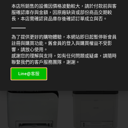
本店所銷售的設備因價格波動較大，請於付款前與客
服確認庫存與金額，因原廠缺貨或部份商品交期較
長，本店需確認貨品庫存後確認訂單成立與否。
為了提供更好的購物體驗，本網站即日起暫停新會員
註冊與購買功能。舊會員的登入與購買權益不受影
響，請放心使用。
RICOH
RICOH
感謝您的理解與支持，如有任何問題或疑慮，請隨時
RICOH SP 4510SF
RICOH SP 6430DN
NT$
36,750
NT$
58,000
聯繫我們的客戶服務團隊，謝謝。
Line@客服