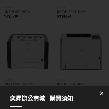
RICOH
RICOH
RICOH SP 220NW
RICOH SP 311DNW
NT$
2,990
NT$
8,990
RICOH
RICOH
RICOH SP 325DNW
RICOH SP 4510DN
NT$
5,800
NT$
29,500
奕昇辦公商城 - 購買須知