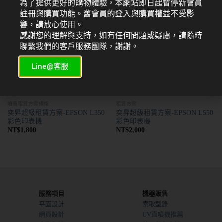
為了提供更好的購物體驗，本網站即日起暫停新會員
註冊與購買功能。舊會員的登入與購買權益不受影
響，請放心使用。
感謝您的理解與支持，如有任何問題或疑慮，請隨時
聯繫我們的客戶服務團隊，謝謝。
Line@客服
噴墨租賃方案規格
租賃方案
奕昇超級租賃方案-EPSON L350
奕昇超級租賃方案-EPSON L550
彩色印表機
彩色印表機
NT$
1,800
NT$
2,000
服務項目
機器販售
平面設計
索取型錄
網頁設計
UV直噴機推薦