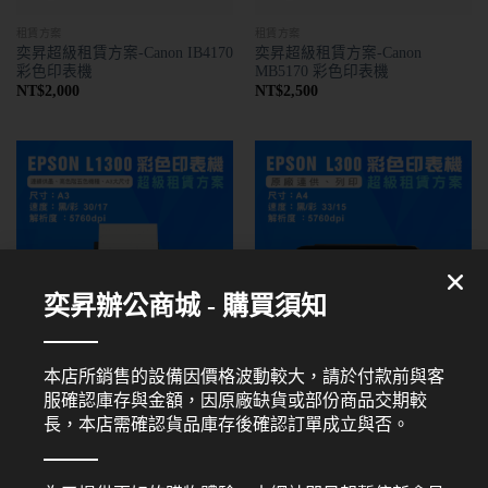
租賃方案
租賃方案
奕昇超級租賃方案-Canon IB4170
奕昇超級租賃方案-Canon
彩色印表機
MB5170 彩色印表機
NT$
2,000
NT$
2,500
奕昇辦公商城 - 購買須知
本店所銷售的設備因價格波動較大，請於付款前與客
租賃方案
租賃方案
奕昇超級租賃方案-EPSON
奕昇超級租賃方案-EPSON L300
服確認庫存與金額，因原廠缺貨或部份商品交期較
L1300 彩色印表機
彩色印表機
長，本店需確認貨品庫存後確認訂單成立與否。
NT$
2,500
NT$
1,500